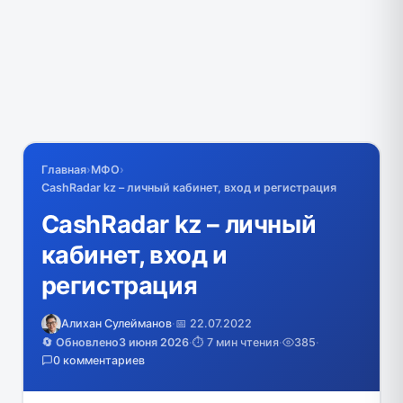
Главная
›
МФО
›
CashRadar kz – личный кабинет, вход и регистрация
CashRadar kz – личный
кабинет, вход и
регистрация
Алихан Сулейманов
·
📅 22.07.2022
🔄 Обновлено
3 июня 2026
·
⏱️ 7 мин чтения
·
385
·
0 комментариев