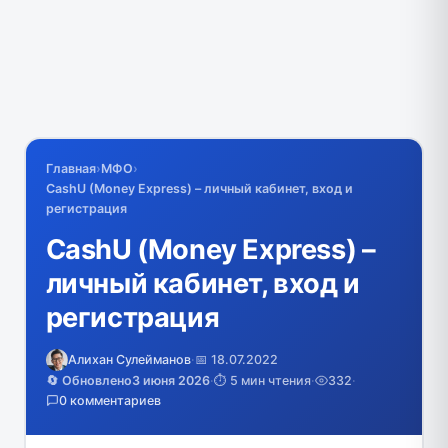
Главная
›
МФО
›
CashU (Money Express) – личный кабинет, вход и
регистрация
CashU (Money Express) –
личный кабинет, вход и
регистрация
Алихан Сулейманов
·
📅 18.07.2022
🔄 Обновлено
3 июня 2026
·
⏱️ 5 мин чтения
·
332
·
0 комментариев