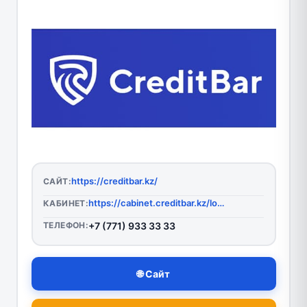
https://creditbar.kz/
САЙТ:
https://cabinet.creditbar.kz/login?transaction_id=e2c07258bfabdc48f0b846fc0708e8e1&utm_campaign=home&utm_medium=cpa&utm_source=leads_su&utm_term=55717&wmid=55717
КАБИНЕТ:
ТЕЛЕФОН:
+7 (771) 933 33 33
🌐 Сайт