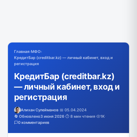
Главная
›
МФО
›
КредитБар (creditbar.kz) — личный кабинет, вход и
регистрация
КредитБар (creditbar.kz)
— личный кабинет, вход и
регистрация
Алихан Сулейманов
·
📅 05.04.2024
🔄 Обновлено
3 июня 2026
·
⏱️ 8 мин чтения
·
1K
·
0 комментариев