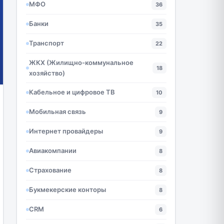
МФО
36
Банки
35
Транспорт
22
ЖКХ (Жилищно-коммунальное
18
хозяйство)
Кабельное и цифровое ТВ
10
Мобильная связь
9
Интернет провайдеры
9
Авиакомпании
8
Страхование
8
Букмекерские конторы
8
CRM
6