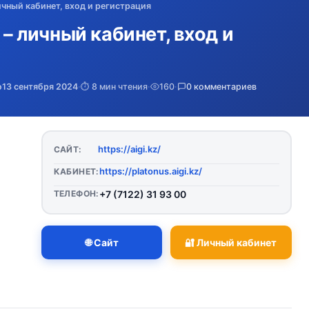
личный кабинет, вход и регистрация
 – личный кабинет, вход и
о
13 сентября 2024
·
⏱️ 8 мин чтения
·
160
·
0 комментариев
https://aigi.kz/
САЙТ:
https://platonus.aigi.kz/
КАБИНЕТ:
ТЕЛЕФОН:
+7 (7122) 31 93 00
🌐 Сайт
🔐 Личный кабинет