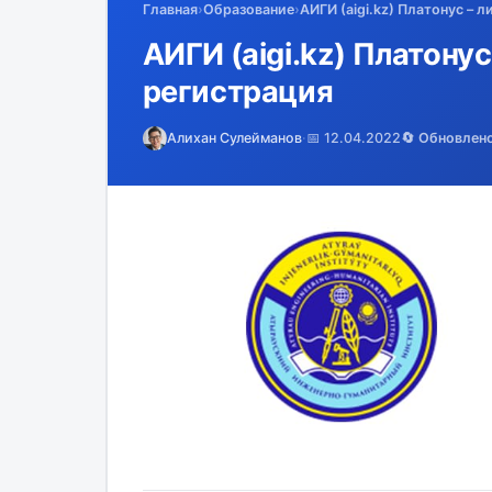
Главная
›
Образование
›
АИГИ (aigi.kz) Платонус – 
АИГИ (aigi.kz) Платонус
регистрация
Алихан Сулейманов
·
📅 12.04.2022
🔄 Обновлен