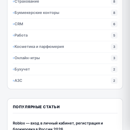
Страхование
8
Букмекерские конторы
8
CRM
6
Работа
5
Косметика и парфюмерия
3
Онлайн-игры
3
Бухучет
2
АЗС
2
ПОПУЛЯРНЫЕ СТАТЬИ
Roblox — вход в личный кабинет, регистрация и
блокировка в России 2026