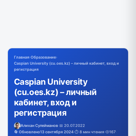
Главная
›
Образование
›
Caspian University (cu.oes.kz) – личный кабинет, вход и
регистрация
Caspian University
(cu.oes.kz) – личный
кабинет, вход и
регистрация
Алихан Сулейманов
·
📅 20.07.2022
🔄 Обновлено
13 сентября 2024
·
⏱️ 8 мин чтения
·
167
·