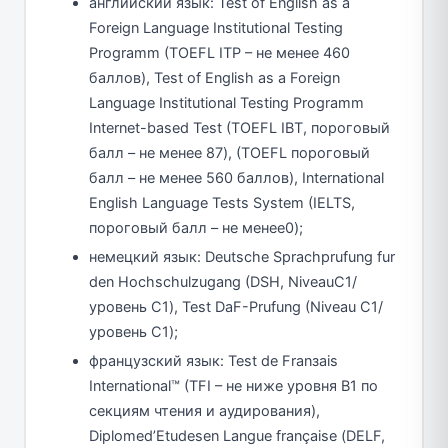
английский язык: Test of English as a
Foreign Language Institutional Testing
Programm (TOEFL ITP – не менее 460
баллов), Test of English as a Foreign
Language Institutional Testing Programm
Internet-based Test (TOEFL IBT, пороговый
балл – не менее 87), (TOEFL пороговый
балл – не менее 560 баллов), International
English Language Tests System (IELTS,
пороговый балл – не менее0);
немецкий язык: Deutsche Sprachprufung fur
den Hochschulzugang (DSH, NiveauС1/
уровень С1), Test DaF-Prufung (Niveau C1/
уровень С1);
французский язык: Test de Franзais
International™ (TFI – не ниже уровня B1 по
секциям чтения и аудирования),
Diplomed’Etudesen Langue françaisе (DELF,