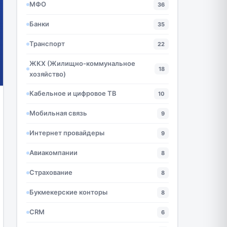
МФО
36
Банки
35
Транспорт
22
ЖКХ (Жилищно-коммунальное
18
хозяйство)
Кабельное и цифровое ТВ
10
Мобильная связь
9
Интернет провайдеры
9
Авиакомпании
8
Страхование
8
Букмекерские конторы
8
CRM
6