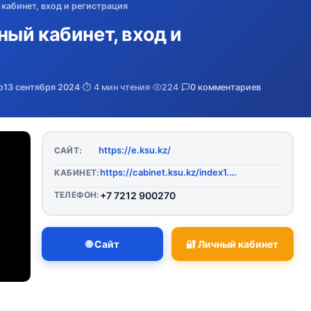
й кабинет, вход и регистрация
чный кабинет, вход и
о
13 сентября 2024
·
⏱️ 4 мин чтения
·
224
·
0 комментариев
https://e.ksu.kz/
САЙТ:
https://cabinet.ksu.kz/index1.php
КАБИНЕТ:
ТЕЛЕФОН:
+7 7212 900270
🌐 Сайт
🔐 Личный кабинет