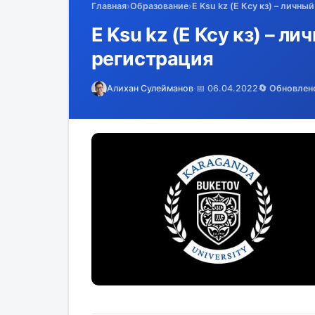
Главная
›
Образование
›
E Ksu kz (Е Ксу кз) – личны
E Ksu kz (Е Ксу кз) – ли
регистрация
Алихан Сулейманов
·
📅 06.04.2022
🔄 Обновлен