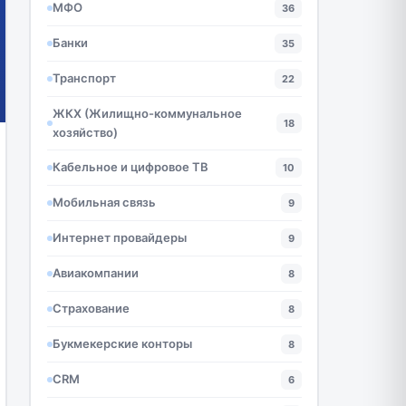
МФО
36
Банки
35
Транспорт
22
ЖКХ (Жилищно-коммунальное
18
хозяйство)
Кабельное и цифровое ТВ
10
Мобильная связь
9
Интернет провайдеры
9
Авиакомпании
8
Страхование
8
Букмекерские конторы
8
CRM
6