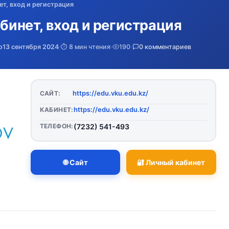
ет, вход и регистрация
абинет, вход и регистрация
о
13 сентября 2024
·
⏱️ 8 мин чтения
·
190
·
0 комментариев
https://edu.vku.edu.kz/
САЙТ:
https://edu.vku.edu.kz/
КАБИНЕТ:
ТЕЛЕФОН:
(7232) 541-493
🌐 Сайт
🔐 Личный кабинет