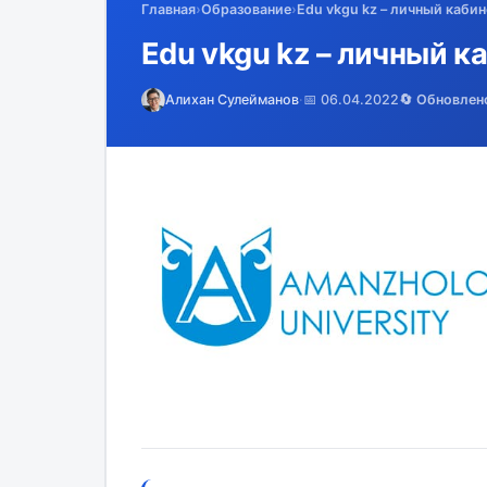
Главная
›
Образование
›
Edu vkgu kz – личный кабин
Edu vkgu kz – личный к
Алихан Сулейманов
·
📅 06.04.2022
🔄 Обновлен