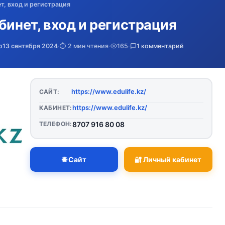
т, вход и регистрация
бинет, вход и регистрация
о
13 сентября 2024
·
⏱️ 2 мин чтения
·
165
·
1 комментарий
https://www.edulife.kz/
САЙТ:
https://www.edulife.kz/
КАБИНЕТ:
ТЕЛЕФОН:
8707 916 80 08
🌐 Сайт
🔐 Личный кабинет