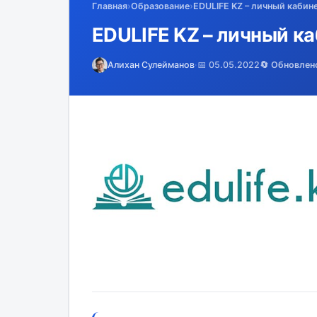
Главная
›
Образование
›
EDULIFE KZ – личный кабине
EDULIFE KZ – личный ка
Алихан Сулейманов
·
📅 05.05.2022
🔄 Обновлен