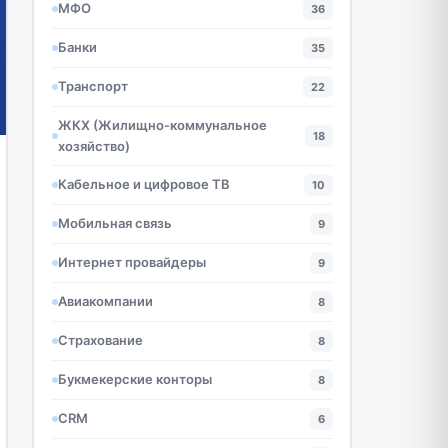
МФО
36
Банки
35
Транспорт
22
ЖКХ (Жилищно-коммунальное
18
хозяйство)
Кабельное и цифровое ТВ
10
Мобильная связь
9
Интернет провайдеры
9
Авиакомпании
8
Страхование
8
Букмекерские конторы
8
CRM
6