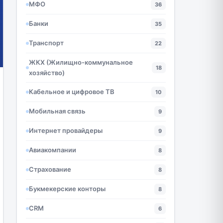
МФО
36
Банки
35
Транспорт
22
ЖКХ (Жилищно-коммунальное
18
хозяйство)
Кабельное и цифровое ТВ
10
Мобильная связь
9
Интернет провайдеры
9
Авиакомпании
8
Страхование
8
Букмекерские конторы
8
CRM
6