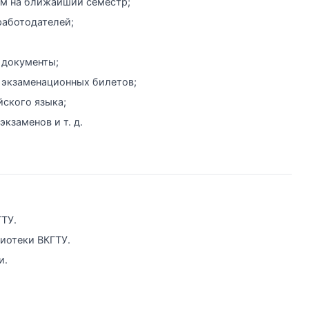
ом на ближайший семестр;
работодателей;
 документы;
 экзаменационных билетов;
йского языка;
кзаменов и т. д.
ТУ.
иотеки ВКГТУ.
и.