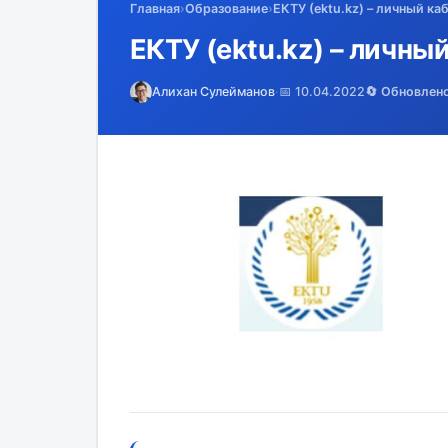
Главная
›
Образование
›
ЕКТУ (ektu.kz) – личный ка
ЕКТУ (ektu.kz) – личны
Алихан Сулейманов
·
📅 10.04.2022
🔄 Обновлен