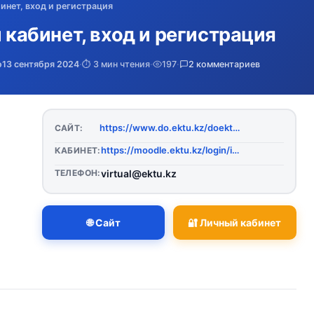
бинет, вход и регистрация
й кабинет, вход и регистрация
о
13 сентября 2024
·
⏱️ 3 мин чтения
·
197
·
2 комментариев
https://www.do.ektu.kz/doektu/Default.aspx
САЙТ:
https://moodle.ektu.kz/login/index.php
КАБИНЕТ:
ТЕЛЕФОН:
virtual@ektu.kz
🌐 Сайт
🔐 Личный кабинет