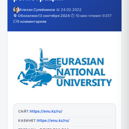
Алихан Сулейманов
·
📅 24.02.2022
🔄 Обновлено
13 сентября 2024
·
⏱️ 10 мин чтения
·
317
·
0 комментариев
https://enu.kz/ru/
САЙТ:
https://enu.kz/ru/
КАБИНЕТ: