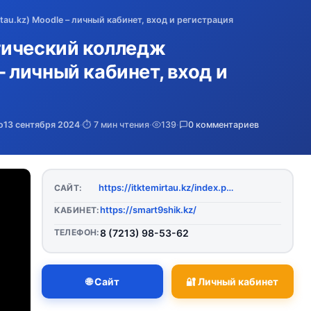
au.kz) Moodle – личный кабинет, вход и регистрация
гический колледж
 – личный кабинет, вход и
о
13 сентября 2024
·
⏱️ 7 мин чтения
·
139
·
0 комментариев
https://itktemirtau.kz/index.php/ru/
САЙТ:
https://smart9shik.kz/
КАБИНЕТ:
ТЕЛЕФОН:
8 (7213) 98-53-62
🌐 Сайт
🔐 Личный кабинет