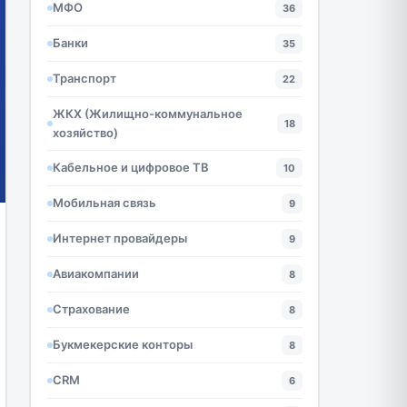
МФО
36
Банки
35
Транспорт
22
ЖКХ (Жилищно-коммунальное
18
хозяйство)
Кабельное и цифровое ТВ
10
Мобильная связь
9
Интернет провайдеры
9
Авиакомпании
8
Страхование
8
Букмекерские конторы
8
CRM
6