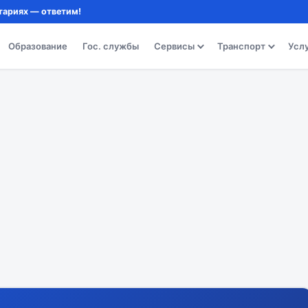
тариях — ответим!
Образование
Гос. службы
Сервисы
Транспорт
Усл