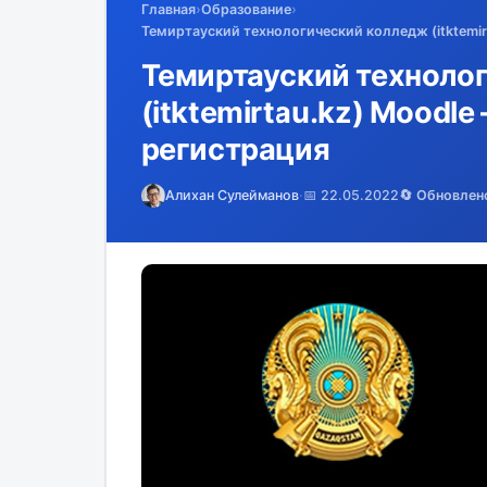
Главная
›
Образование
›
Темиртауский технологический колледж (itktemirt
Темиртауский техноло
(itktemirtau.kz) Moodle
регистрация
Алихан Сулейманов
·
📅 22.05.2022
🔄 Обновлен