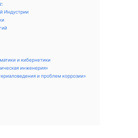
z:
ой Индустрии
ки
гий
матики и кибернетики
мическая инженерия»
териаловедения и проблем коррозии»