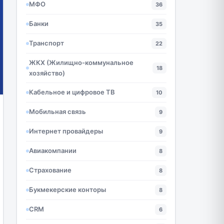
МФО
36
Банки
35
Транспорт
22
ЖКХ (Жилищно-коммунальное
18
хозяйство)
Кабельное и цифровое ТВ
10
Мобильная связь
9
Интернет провайдеры
9
Авиакомпании
8
Страхование
8
Букмекерские конторы
8
CRM
6