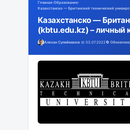
Главная
›
Образование
›
Казахстанско — Британский технический университ
Казахстанско — Британ
(kbtu.edu.kz) – личный
Алихан Сулейманов
·
📅 03.07.2022
🔄 Обновлен