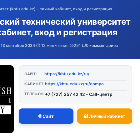
ет (kbtu.edu.kz) – личный кабинет, вход и регистрация
ский технический университет
 кабинет, вход и регистрация
о
13 сентября 2024
·
⏱️ 12 мин чтения
·
291
·
0 комментариев
https://kbtu.edu.kz/ru/
САЙТ:
https://kbtu.edu.kz/ru/component/users/
КАБИНЕТ:
ТЕЛЕФОН:
+7 (727) 357 42 42 - Call-центр
🌐 Сайт
🔐 Личный кабинет