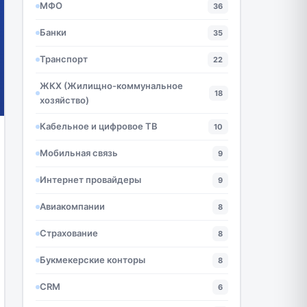
МФО
36
Банки
35
Транспорт
22
ЖКХ (Жилищно-коммунальное
18
хозяйство)
Кабельное и цифровое ТВ
10
Мобильная связь
9
Интернет провайдеры
9
Авиакомпании
8
Страхование
8
Букмекерские конторы
8
CRM
6