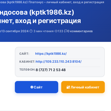
а (kptk1986.kz) Платонус – личный кабинет, вход и регистрация
досова (kptk1986.kz)
нет, вход и регистрация
о
13 сентября 2024
·
⏱️ 3 мин чтения
·
133
·
0 комментариев
https://kptk1986.kz/
САЙТ:
http://109.233.110.243:8104/
КАБИНЕТ:
ТЕЛЕФОН:
8 (727) 71 2 53 48
🌐 Сайт
🔐 Личный кабинет