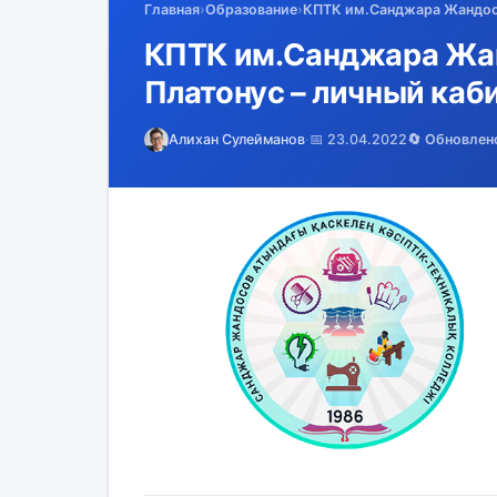
Главная
›
Образование
›
КПТК им.Санджара Жандосов
КПТК им.Санджара Жан
Платонус – личный каби
Алихан Сулейманов
·
📅 23.04.2022
🔄 Обновлен