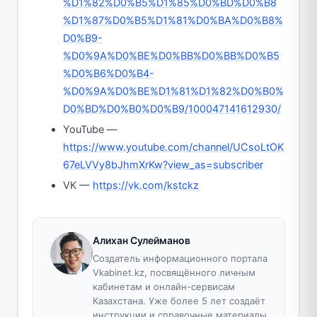
%D1%82%D0%B5%D1%85%D0%BD%D0%B8
%D1%87%D0%B5%D1%81%D0%BA%D0%B8%
D0%B9-
%D0%9A%D0%BE%D0%BB%D0%BB%D0%B5
%D0%B6%D0%B4-
%D0%9A%D0%BE%D1%81%D1%82%D0%B0%
D0%BD%D0%B0%D0%B9/100047141612930/
YouTube —
https://www.youtube.com/channel/UCsoLtOK
67eLVVy8bJhmXrKw?view_as=subscriber
VK —
https://vk.com/kstckz
Алихан Сулейманов
Создатель информационного портала
Vkabinet.kz, посвящённого личным
кабинетам и онлайн-сервисам
Казахстана. Уже более 5 лет создаёт
инструкции и справочные материалы