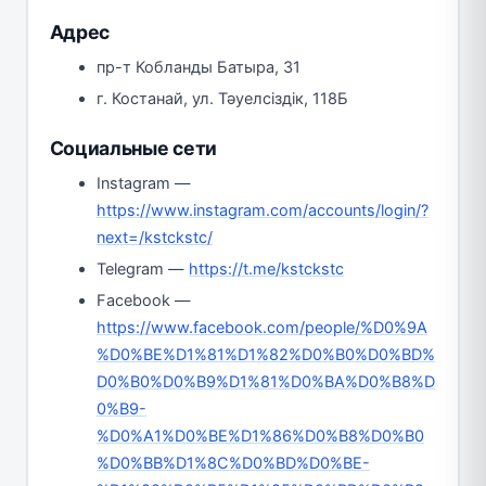
Адрес
пр-т Кобланды Батыра, 31
г. Костанай, ул. Тәуелсіздік, 118Б
Социальные сети
Instagram —
https://www.instagram.com/accounts/login/?
next=/kstckstc/
Telegram —
https://t.me/kstckstc
Facebook —
https://www.facebook.com/people/%D0%9A
%D0%BE%D1%81%D1%82%D0%B0%D0%BD%
D0%B0%D0%B9%D1%81%D0%BA%D0%B8%D
0%B9-
%D0%A1%D0%BE%D1%86%D0%B8%D0%B0
%D0%BB%D1%8C%D0%BD%D0%BE-