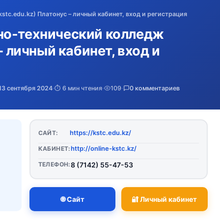
tc.edu.kz) Платонус – личный кабинет, вход и регистрация
но-технический колледж
– личный кабинет, вход и
13 сентября 2024
·
⏱️ 6 мин чтения
·
109
·
0 комментариев
https://kstc.edu.kz/
САЙТ:
http://online-kstc.kz/
КАБИНЕТ:
ТЕЛЕФОН:
8 (7142) 55-47-53
🌐 Сайт
🔐 Личный кабинет