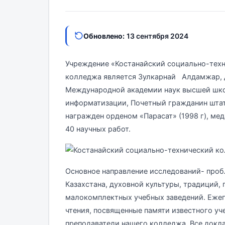
Обновлено:
13 сентября 2024
Учреждение «Костанайский социально-техн
колледжа является Зулкарнай Алдамжар, д
Международной академии наук высшей шко
информатизации, Почетный гражданин штата
награжден орденом «Парасат» (1998 г), м
40 научных работ.
Основное направление исследований- про
Казахстана, духовной культуры, традиций,
малокомплектных учебных заведений. Еже
чтения, посвященные памяти известного уч
преподаватели нашего колледжа. Все докла