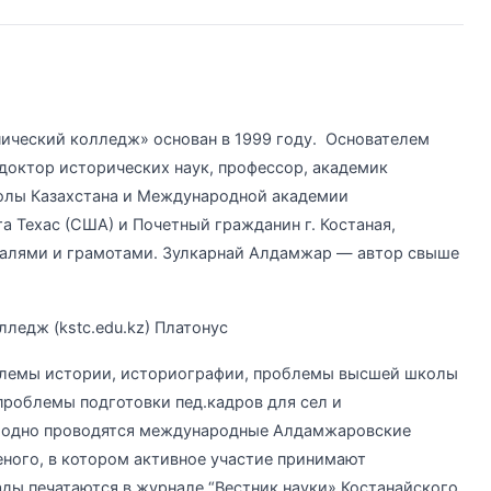
ический колледж» основан в 1999 году. Основателем
октор исторических наук, профессор, академик
лы Казахстана и Международной академии
 Техас (США) и Почетный гражданин г. Костаная,
едалями и грамотами. Зулкарнай Алдамжар — автор свыше
блемы истории, историографии, проблемы высшей школы
 проблемы подготовки пед.кадров для сел и
годно проводятся международные Алдамжаровские
еного, в котором активное участие принимают
ды печатаются в журнале “Вестник науки» Костанайского