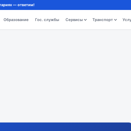
тариях — ответим!
Образование
Гос. службы
Сервисы
Транспорт
Усл