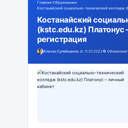
Главная
›
Образование
›
Костанайский социально-технический колледж (ks
Костанайский социаль
(kstc.edu.kz) Платонус 
регистрация
Алихан Сулейманов
·
📅 11.07.2022
🔄 Обновлено