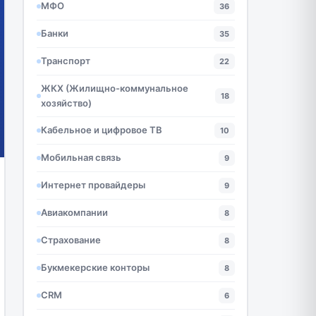
МФО
36
Банки
35
Транспорт
22
ЖКХ (Жилищно-коммунальное
18
хозяйство)
Кабельное и цифровое ТВ
10
Мобильная связь
9
Интернет провайдеры
9
Авиакомпании
8
Страхование
8
Букмекерские конторы
8
CRM
6