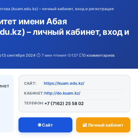
ова (kuam.edu.kz) – личный кабинет, вход и регистрация
итет имени Абая
u.kz) – личный кабинет, вход и
о
13 сентября 2024
·
⏱️ 7 мин чтения
·
137
·
0 комментариев
https://kuam.edu.kz/
САЙТ:
http://do.kuam.kz/
КАБИНЕТ:
ТЕЛЕФОН:
+7 (7162) 25 58 02
🌐 Сайт
🔐 Личный кабинет