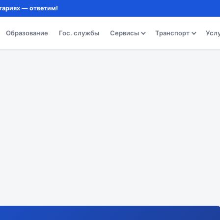
тариях — ответим!
Образование
Гос. службы
Сервисы
Транспорт
Усл