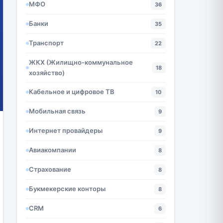
МФО
36
Банки
35
Транспорт
22
ЖКХ (Жилищно-коммунальное
18
хозяйство)
Кабельное и цифровое ТВ
10
Мобильная связь
9
Интернет провайдеры
9
Авиакомпании
8
Страхование
8
Букмекерские конторы
8
CRM
6