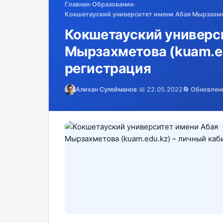
Главная
›
Образование
›
Кокшетауский университет имени Абая Мырзахмет
Кокшетауский универс
Мырзахметова (kuam.ed
регистрация
Алихан Сулейманов
·
📅 22.05.2022
🔄 Обновлен