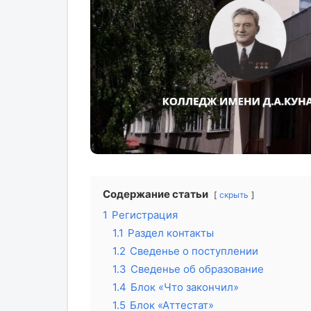
Содержание статьи
скрыть
1
Регистрация
1.1
Раздел контакты
1.2
Сведенье о поступлении
1.3
Сведенье об образование
1.4
Блок «Что закончил»
1.5
Блок «Аттестат»