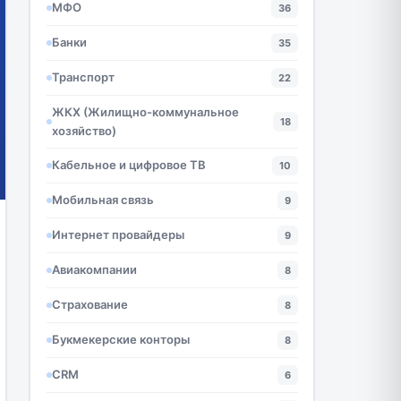
МФО
36
Банки
35
Транспорт
22
ЖКХ (Жилищно-коммунальное
18
хозяйство)
Кабельное и цифровое ТВ
10
Мобильная связь
9
Интернет провайдеры
9
Авиакомпании
8
Страхование
8
Букмекерские конторы
8
CRM
6