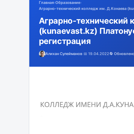
Главная
›
Образование
›
Аграрно-технический колледж им. Д.Конаева (kun
Аграрно-технический к
(kunaevast.kz) Платону
регистрация
Алихан Сулейманов
·
📅 19.04.2022
🔄 Обновлен