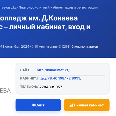
aevast.kz) Платонус – личный кабинет, вход и регистрация
олледж им. Д.Конаева
с – личный кабинет, вход и
о
13 сентября 2024
·
⏱️ 10 мин чтения
·
128
·
0 комментариев
http://kunaevast.kz/
САЙТ:
http://78.40.108.172:8099/
КАБИНЕТ:
ТЕЛЕФОН:
87784339057
🌐 Сайт
🔐 Личный кабинет