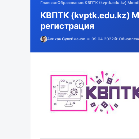
Главная
›
Образование
›
КВПТК (kvptk.edu.kz) Moodl
КВПТК (kvptk.edu.kz) M
регистрация
Алихан Сулейманов
·
📅 09.04.2022
🔄 Обновлен