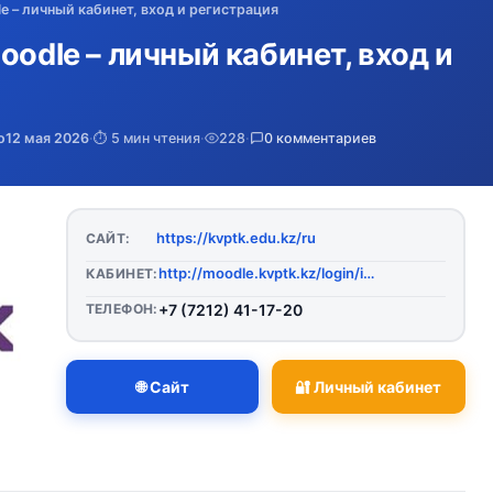
e – личный кабинет, вход и регистрация
oodle – личный кабинет, вход и
о
12 мая 2026
·
⏱️ 5 мин чтения
·
228
·
0 комментариев
https://kvptk.edu.kz/ru
САЙТ:
http://moodle.kvptk.kz/login/index.php
КАБИНЕТ:
ТЕЛЕФОН:
+7 (7212) 41-17-20
🌐 Сайт
🔐 Личный кабинет