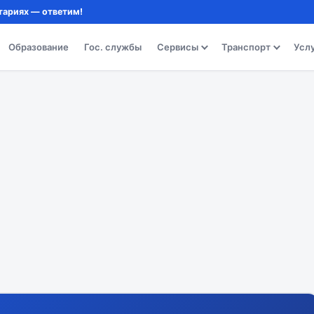
тариях — ответим!
Образование
Гос. службы
Сервисы
Транспорт
Усл