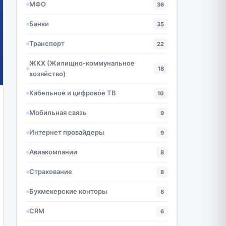
МФО
36
Банки
35
Транспорт
22
ЖКХ (Жилищно-коммунальное
18
хозяйство)
Кабельное и цифровое ТВ
10
Мобильная связь
9
Интернет провайдеры
9
Авиакомпании
8
Страхование
8
Букмекерские конторы
8
CRM
6