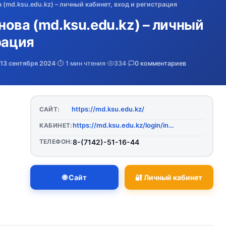
(md.ksu.edu.kz) – личный кабинет, вход и регистрация
ова (md.ksu.edu.kz) – личный
рация
13 сентября 2024
·
⏱️ 1 мин чтения
·
334
·
0 комментариев
https://md.ksu.edu.kz/
САЙТ:
https://md.ksu.edu.kz/login/index.php
КАБИНЕТ:
ТЕЛЕФОН:
8-(7142)-51-16-44
🌐 Сайт
🔐 Личный кабинет