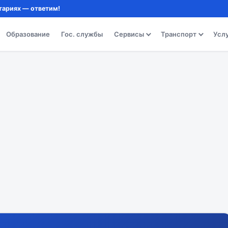
тариях — ответим!
Образование
Гос. службы
Сервисы
Транспорт
Усл