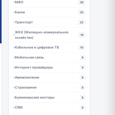
МФО
36
Банки
35
Транспорт
22
ЖКХ (Жилищно-коммунальное
18
хозяйство)
Кабельное и цифровое ТВ
10
Мобильная связь
9
Интернет провайдеры
9
Авиакомпании
8
Страхование
8
Букмекерские конторы
8
CRM
6