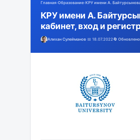
Главная
›
Образование
›
КРУ имени А. Байтурсынова 
КРУ имени А. Байтурсын
кабинет, вход и регист
Алихан Сулейманов
·
📅 18.07.2022
🔄 Обновлено