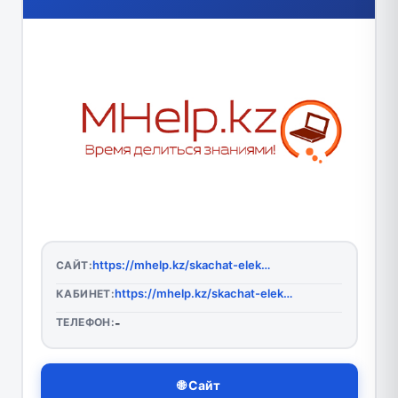
https://mhelp.kz/skachat-elektronnye-uchebniki-kazahstan/
САЙТ:
https://mhelp.kz/skachat-elektronnye-uchebniki-kazahstan/
КАБИНЕТ:
ТЕЛЕФОН:
-
🌐 Сайт