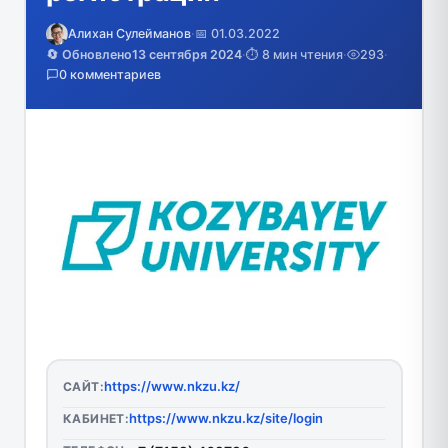
Алихан Сулейманов
·
📅 01.03.2022
🔄 Обновлено
13 сентября 2024
·
⏱️ 8 мин чтения
·
293
·
0 комментариев
https://www.nkzu.kz/
САЙТ:
https://www.nkzu.kz/site/login
КАБИНЕТ: