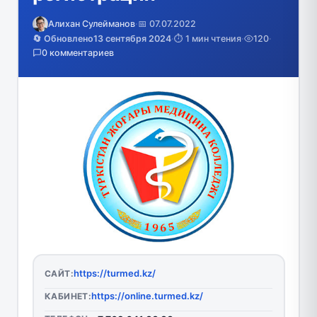
Алихан Сулейманов
·
📅 07.07.2022
🔄 Обновлено
13 сентября 2024
·
⏱️ 1 мин чтения
·
120
·
0 комментариев
https://turmed.kz/
САЙТ:
https://online.turmed.kz/
КАБИНЕТ: