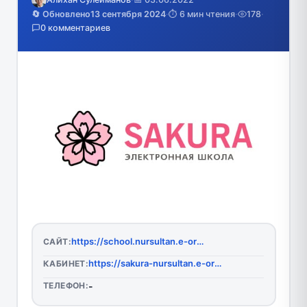
🔄 Обновлено
13 сентября 2024
·
⏱️ 6 мин чтения
·
178
·
0 комментариев
https://school.nursultan.e-orda.kz/ru
САЙТ:
https://sakura-nursultan.e-orda.kz/ru/cabinet/personal/auth
КАБИНЕТ:
ТЕЛЕФОН:
-