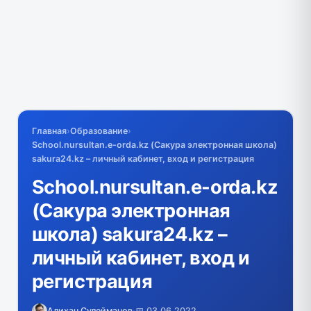
Главная
›
Образование
›
School.nursultan.e-orda.kz (Сакура электронная школа)
sakura24.kz – личный кабинет, вход и регистрация
School.nursultan.e-orda.kz
(Сакура электронная
школа) sakura24.kz –
личный кабинет, вход и
регистрация
Алихан Сулейманов
·
📅 03.06.2022