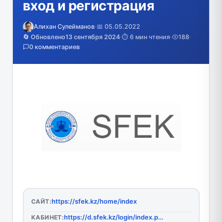
вход и регистрация
Алихан Сулейманов
·
📅 05.05.2022
🔄 Обновлено
13 сентября 2024
·
⏱️ 6 мин чтения
·
188
·
0 комментариев
https://sfek.kz/home/index
САЙТ:
https://d.sfek.kz/login/index.php
КАБИНЕТ: