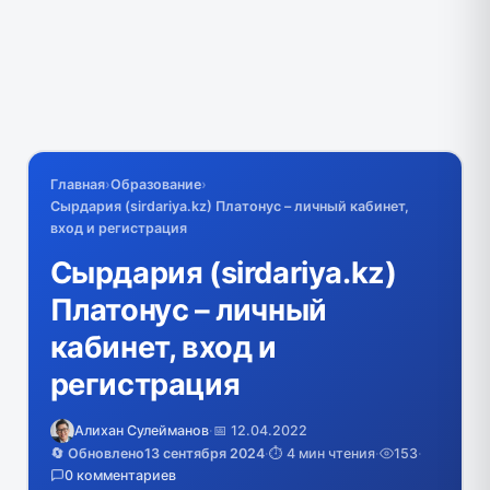
Главная
›
Образование
›
Сырдария (sirdariya.kz) Платонус – личный кабинет,
вход и регистрация
Сырдария (sirdariya.kz)
Платонус – личный
кабинет, вход и
регистрация
Алихан Сулейманов
·
📅 12.04.2022
🔄 Обновлено
13 сентября 2024
·
⏱️ 4 мин чтения
·
153
·
0 комментариев