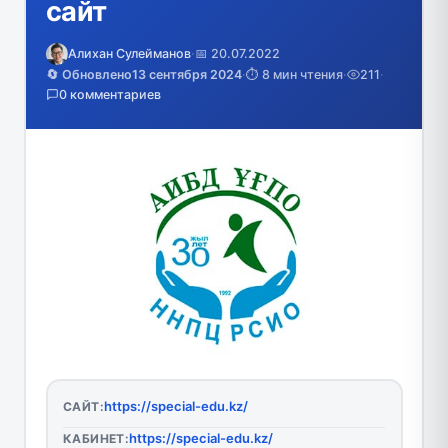
сайт
Алихан Сулейманов
·
📅 20.07.2022
🔄 Обновлено
13 сентября 2024
·
⏱️ 8 мин чтения
·
211
·
0 комментариев
https://special-edu.kz/
САЙТ:
https://special-edu.kz/
КАБИНЕТ: