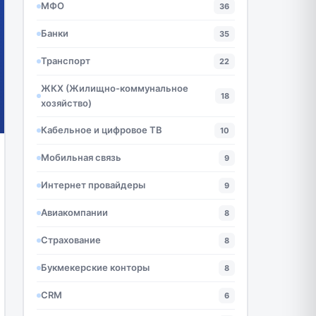
МФО
36
Банки
35
Транспорт
22
ЖКХ (Жилищно-коммунальное
18
хозяйство)
Кабельное и цифровое ТВ
10
Мобильная связь
9
Интернет провайдеры
9
Авиакомпании
8
Страхование
8
Букмекерские конторы
8
CRM
6