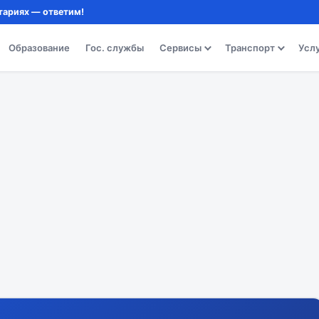
тариях — ответим!
Образование
Гос. службы
Сервисы
Транспорт
Усл