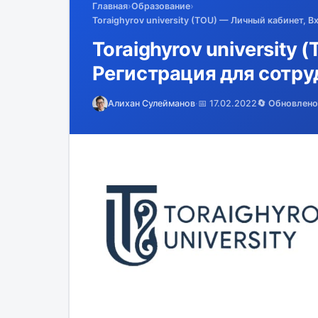
Главная
›
Образование
›
Toraighyrov university (TOU) — Личный кабинет, 
Toraighyrov university 
Регистрация для сотру
Алихан Сулейманов
·
📅 17.02.2022
🔄 Обновлено