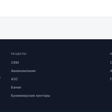
РАЗДЕЛЫ
CRM
О
Авиакомпании
А
ю
АЗС
П
Банки
Букмекерские конторы