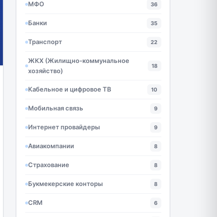
МФО
36
Банки
35
Транспорт
22
ЖКХ (Жилищно-коммунальное
18
хозяйство)
Кабельное и цифровое ТВ
10
Мобильная связь
9
Интернет провайдеры
9
Авиакомпании
8
Страхование
8
Букмекерские конторы
8
CRM
6