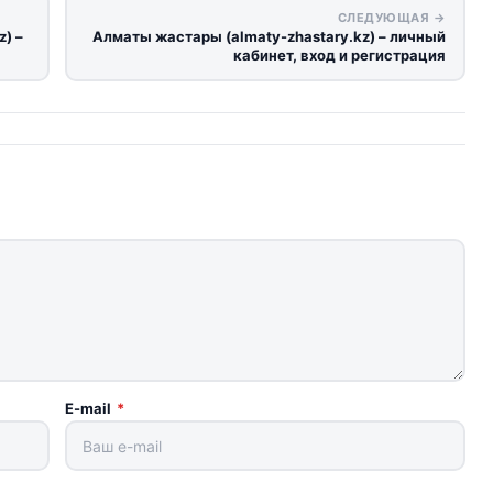
СЛЕДУЮЩАЯ →
) –
Алматы жастары (almaty-zhastary.kz) – личный
кабинет, вход и регистрация
E-mail
*