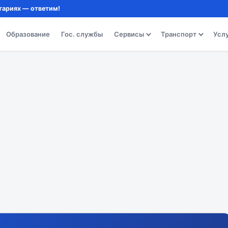
тариях — ответим!
Образование
Гос. службы
Сервисы
Транспорт
Усл