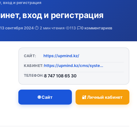
, вход и регистрация
инет, вход и регистрация
13 сентября 2024
·
⏱️ 2 мин чтения
·
113
·
0 комментариев
https://upmind.kz/
САЙТ:
https://upmind.kz/cms/system/login
КАБИНЕТ:
ТЕЛЕФОН:
8 747 108 65 30
🌐 Сайт
🔐 Личный кабинет