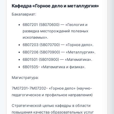
Кафедра «Горное дело и металлургия»
Бакалавриат:
6В07201 (5В070600) — «Геология и
разведка месторождений полезных
ископаемых».
6В07203 (5В070700) — «Горное дело».
6В07206 (5В070900) — «Металлургия».
6В01501 (5В010900) — «Математика».
6В01505- «Математика и физика».
Магистратура:
7М07201-7М07202- «Горное дело» (научно-
педагогическое и профильное направления)
Стратегической целью кафедры в области
повышения качества образовательных услуг