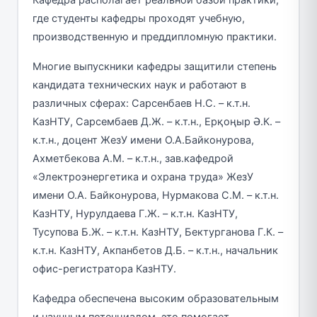
где студенты кафедры проходят учебную,
производственную и преддипломную практики.
Многие выпускники кафедры защитили степень
кандидата технических наук и работают в
различных сферах: Сарсенбаев Н.С. – к.т.н.
КазНТУ, Сарсембаев Д.Ж. – к.т.н., Ерқоңыр Ә.К. –
к.т.н., доцент ЖезУ имени О.А.Байконурова,
Ахметбекова А.М. – к.т.н., зав.кафедрой
«Электроэнергетика и охрана труда» ЖезУ
имени О.А. Байконурова, Нурмакова С.М. – к.т.н.
КазНТУ, Нурулдаева Г.Ж. – к.т.н. КазНТУ,
Тусупова Б.Ж. – к.т.н. КазНТУ, Бектурганова Г.К. –
к.т.н. КазНТУ, Акпанбетов Д.Б. – к.т.н., начальник
офис-регистратора КазНТУ.
Кафедра обеспечена высоким образовательным
и научным потенциалом, это помогает