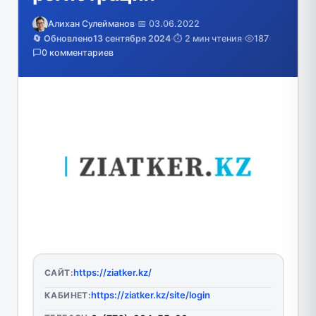
Алихан Сулейманов
·
📅 03.06.2022
🔄 Обновлено
13 сентября 2024
·
⏱️ 2 мин чтения
·
187
·
0 комментариев
https://ziatker.kz/
САЙТ:
https://ziatker.kz/site/login
КАБИНЕТ: