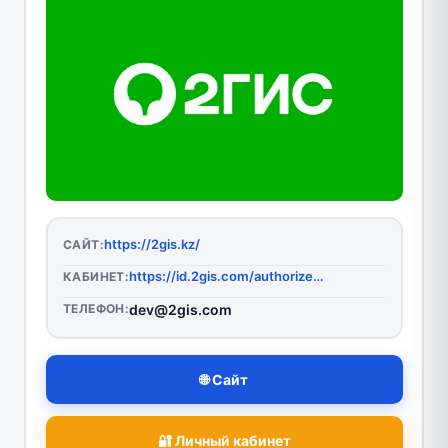
https://2gis.kz/
САЙТ:
https://id.2gis.com/authorize?client_id=VDEDqs4X9Rn2cz3FbBqFnFmhVdn76fN8&redirect_uri=https%3A%2F%2Fme.2gis.ru%2F_%2Fauth%2Fcode&response_type=code&code_challenge=15Ml2BJDQvjWRUenHabdc98P25AGghwCtkpYWuZzlw8&code_challenge_method=S256&nonce=bcb587b2-51d5-4d6c-995c-e9b39abb860c&state=MGFiM2YwMzQtODNmNS00YWRlLTgyZjctYTcwY2Y2MDAxYWMyJmh0dHBzOi8vMmdpcy5reg%3D%3D&locale=ru-KZ&country=kz
КАБИНЕТ:
ТЕЛЕФОН:
dev@2gis.com
🌐 Сайт
🔐 Личный кабинет