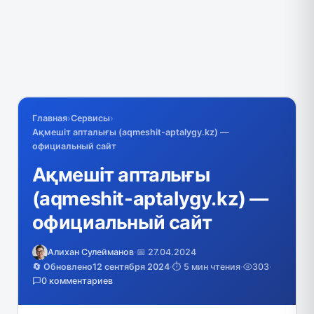
Главная
›
Сервисы
›
Ақмешіт апталығы (aqmeshit-aptalygy.kz) —
официальный сайт
Ақмешіт апталығы
(aqmeshit-aptalygy.kz) —
официальный сайт
Алихан Сулейманов
·
📅 27.04.2024
🔄 Обновлено
12 сентября 2024
·
⏱️ 5 мин чтения
·
303
·
0 комментариев