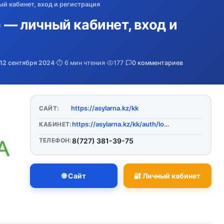
ый кабинет, вход и регистрация
) — личный кабинет, вход и
12 сентября 2024
·
⏱️ 6 мин чтения
·
177
·
0 комментариев
https://asylarna.kz/kk
САЙТ:
https://asylarna.kz/kk/auth/login
КАБИНЕТ:
ТЕЛЕФОН:
8(727) 381-39-75
🌐 Сайт
🔐 Личный кабинет