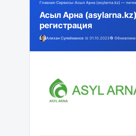
Главная
›
Сервисы
›
Асыл Арна (asylarna.kz) — личн
Асыл Арна (asylarna.kz
регистрация
Алихан Сулейманов
·
📅 01.10.2023
🔄 Обновлено