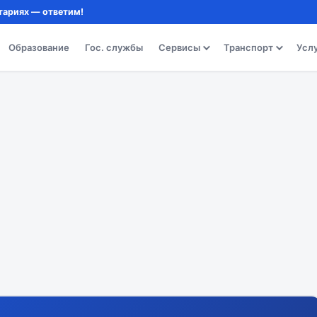
тариях — ответим!
Образование
Гос. службы
Сервисы
Транспорт
Усл