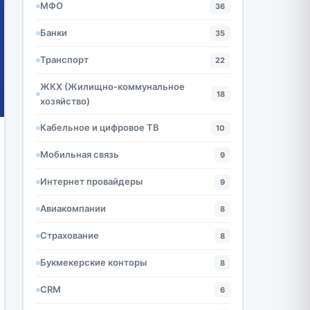
МФО
36
Банки
35
Транспорт
22
ЖКХ (Жилищно-коммунальное
18
хозяйство)
Кабельное и цифровое ТВ
10
Мобильная связь
9
Интернет провайдеры
9
Авиакомпании
8
Страхование
8
Букмекерские конторы
8
CRM
6