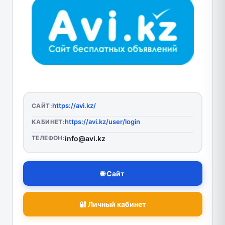
https://avi.kz/
САЙТ:
https://avi.kz/user/login
КАБИНЕТ:
ТЕЛЕФОН:
info@avi.kz
🌐 Сайт
🔐 Личный кабинет