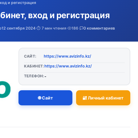
вход и регистрация
абинет, вход и регистрация
о
12 сентября 2024
·
⏱️ 7 мин чтения
·
186
·
0 комментариев
https://www.avizinfo.kz/
САЙТ:
https://www.avizinfo.kz/
КАБИНЕТ:
ТЕЛЕФОН:
-
🌐 Сайт
🔐 Личный кабинет