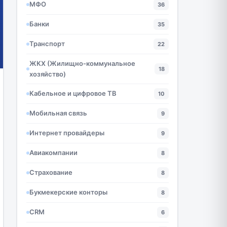
МФО
36
Банки
35
Транспорт
22
ЖКХ (Жилищно-коммунальное
18
хозяйство)
Кабельное и цифровое ТВ
10
Мобильная связь
9
Интернет провайдеры
9
Авиакомпании
8
Страхование
8
Букмекерские конторы
8
CRM
6