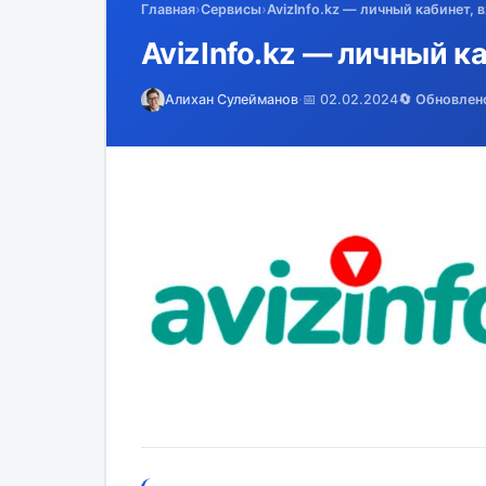
Главная
›
Сервисы
›
AvizInfo.kz — личный кабинет, 
AvizInfo.kz — личный к
Алихан Сулейманов
·
📅 02.02.2024
🔄 Обновлен