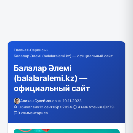
Главная
›
Сервисы
›
Балалар Әлемі (balalaralemi.kz) — официальный сайт
Балалар Әлемі
(balalaralemi.kz) —
официальный сайт
Алихан Сулейманов
·
📅 10.11.2023
🔄 Обновлено
12 сентября 2024
·
⏱️ 4 мин чтения
·
279
·
0 комментариев