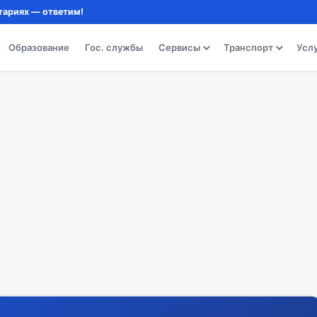
тариях — ответим!
Образование
Гос. службы
Сервисы
Транспорт
Усл