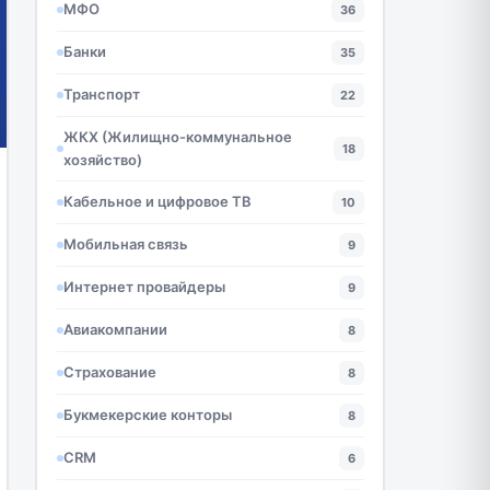
МФО
36
Банки
35
Транспорт
22
ЖКХ (Жилищно-коммунальное
18
хозяйство)
Кабельное и цифровое ТВ
10
Мобильная связь
9
Интернет провайдеры
9
Авиакомпании
8
Страхование
8
Букмекерские конторы
8
CRM
6