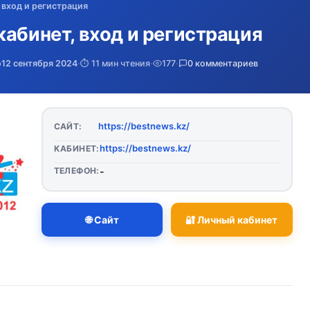
 вход и регистрация
кабинет, вход и регистрация
о
12 сентября 2024
·
⏱️ 11 мин чтения
·
177
·
0 комментариев
https://bestnews.kz/
САЙТ:
https://bestnews.kz/
КАБИНЕТ:
ТЕЛЕФОН:
-
🌐 Сайт
🔐 Личный кабинет