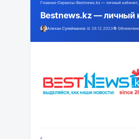
Главная
›
Сервисы
›
Bestnews.kz — личный кабинет,
Bestnews.kz — личный 
Алихан Сулейманов
·
📅 29.12.2023
🔄 Обновлен