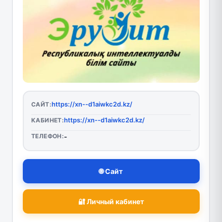
https://xn--d1aiwkc2d.kz/
САЙТ:
https://xn--d1aiwkc2d.kz/
КАБИНЕТ:
ТЕЛЕФОН:
-
🌐 Сайт
🔐 Личный кабинет