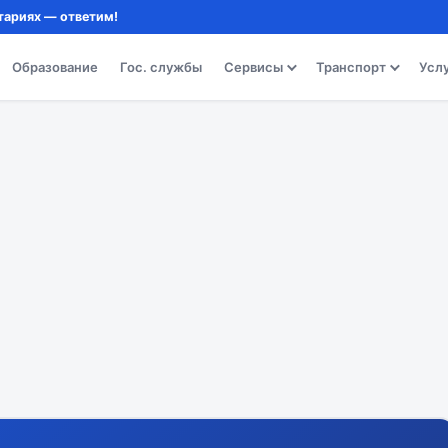
тариях — ответим!
Образование
Гос. службы
Сервисы
Транспорт
Усл