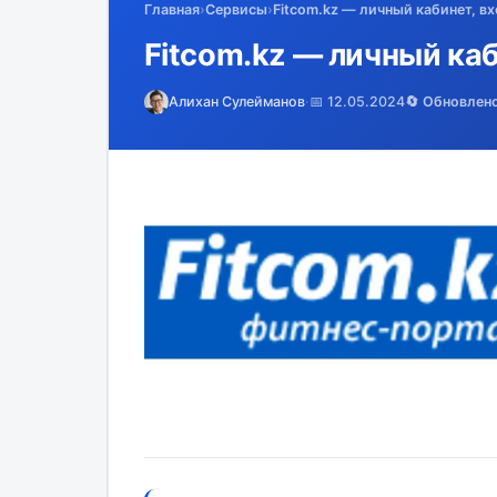
Главная
›
Сервисы
›
Fitcom.kz — личный кабинет, в
Fitcom.kz — личный каб
Алихан Сулейманов
·
📅 12.05.2024
🔄 Обновлен