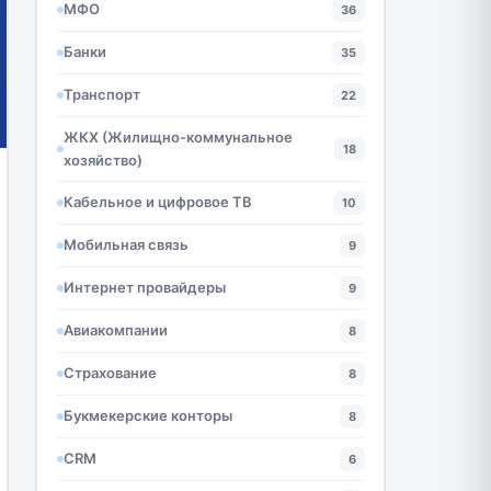
МФО
36
Банки
35
Транспорт
22
ЖКХ (Жилищно-коммунальное
18
хозяйство)
Кабельное и цифровое ТВ
10
Мобильная связь
9
Интернет провайдеры
9
Авиакомпании
8
Страхование
8
Букмекерские конторы
8
CRM
6