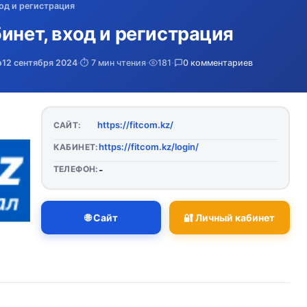
ход и регистрация
инет, вход и регистрация
о
12 сентября 2024
·
⏱️ 7 мин чтения
·
181
·
0 комментариев
https://fitcom.kz/
САЙТ:
https://fitcom.kz/login/
КАБИНЕТ:
ТЕЛЕФОН:
-
🌐 Сайт
🔐 Личный кабинет