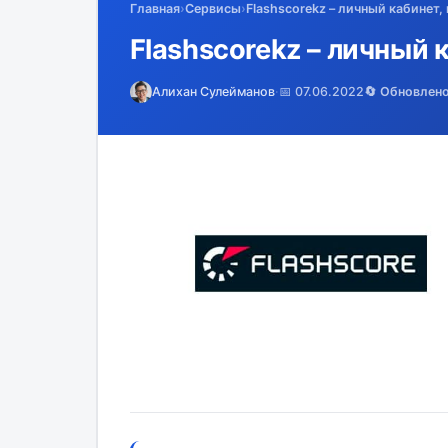
Главная
›
Сервисы
›
Flashscorekz – личный кабинет,
Flashscorekz – личный 
Алихан Сулейманов
·
📅 07.06.2022
🔄 Обновлен