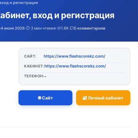
 вход и регистрация
кабинет, вход и регистрация
о
4 июня 2026
·
⏱️ 3 мин чтения
·
1.8K
·
0 комментариев
https://www.flashscorekz.com/
САЙТ:
https://www.flashscorekz.com/
КАБИНЕТ:
ТЕЛЕФОН:
-
🌐 Сайт
🔐 Личный кабинет