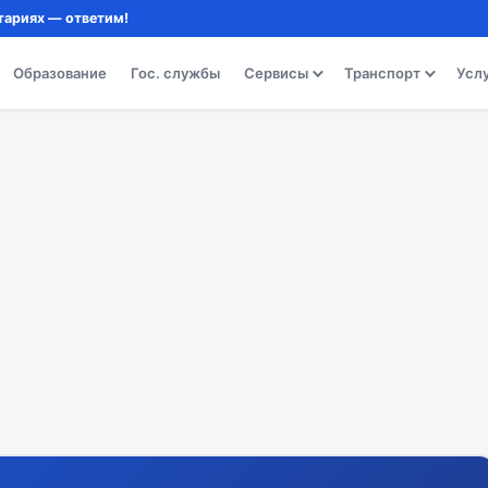
тариях — ответим!
Образование
Гос. службы
Сервисы
Транспорт
Усл