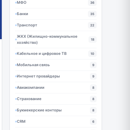
МФО
36
Банки
35
Транспорт
22
ЖКХ (Жилищно-коммунальное
18
хозяйство)
Кабельное и цифровое ТВ
10
Мобильная связь
9
Интернет провайдеры
9
Авиакомпании
8
Страхование
8
Букмекерские конторы
8
CRM
6