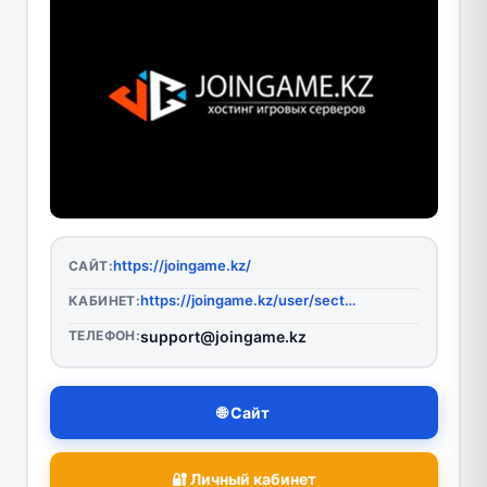
https://joingame.kz/
САЙТ:
https://joingame.kz/user/section/auth
КАБИНЕТ:
ТЕЛЕФОН:
support@joingame.kz
🌐 Сайт
🔐 Личный кабинет