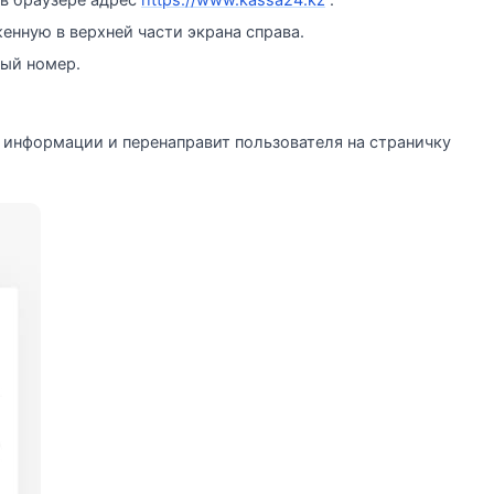
 в браузере адрес
https://www.kassa24.kz
.
енную в верхней части экрана справа.
ный номер.
 информации и перенаправит пользователя на страничку