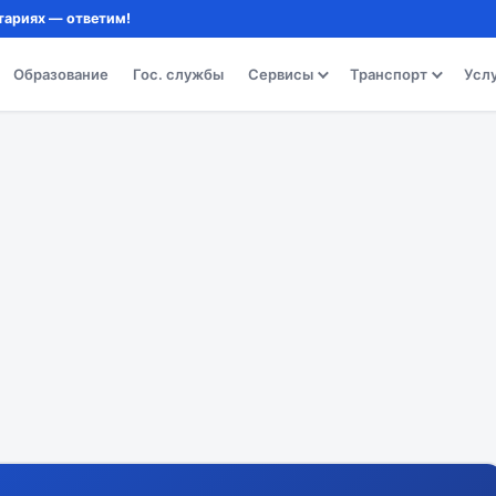
тариях — ответим!
Образование
Гос. службы
Сервисы
Транспорт
Усл