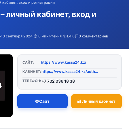
й кабинет, вход и регистрация
– личный кабинет, вход и
о
13 сентября 2024
·
⏱️ 6 мин чтения
·
1.4K
·
0 комментариев
https://www.kassa24.kz/
САЙТ:
https://www.kassa24.kz/authorization
КАБИНЕТ:
ТЕЛЕФОН:
+7 702 036 18 38
🌐 Сайт
🔐 Личный кабинет