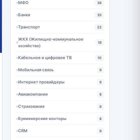
МФО
36
Банки
35
Транспорт
22
ЖКХ (Жилищно-коммунальное
18
хозяйство)
Кабельное и цифровое ТВ
10
Мобильная связь
9
Интернет провайдеры
9
Авиакомпании
8
Страхование
8
Букмекерские конторы
8
CRM
6