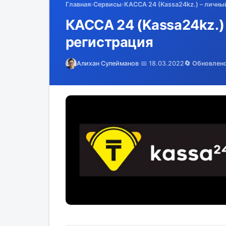
Главная
›
Сервисы
›
КАССА 24 (Kassa24kz.) – личны
КАССА 24 (Kassa24kz.) 
регистрация
Алихан Сулейманов
·
📅 18.03.2022
🔄 Обновлен