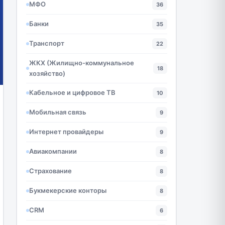
МФО
36
Банки
35
Транспорт
22
ЖКХ (Жилищно-коммунальное
18
хозяйство)
Кабельное и цифровое ТВ
10
Мобильная связь
9
Интернет провайдеры
9
Авиакомпании
8
Страхование
8
Букмекерские конторы
8
CRM
6