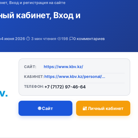
нет, Вход и регистрация на сайте
ный кабинет, Вход и
о
4 июня 2026
·
⏱️ 3 мин чтения
·
198
·
0 комментариев
https://www.kbv.kz/
САЙТ:
https://www.kbv.kz/personal/auth/
КАБИНЕТ:
ТЕЛЕФОН:
+7 (7172) 97-46-64
🌐 Сайт
🔐 Личный кабинет