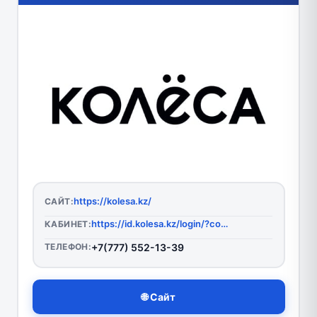
https://kolesa.kz/
САЙТ:
https://id.kolesa.kz/login/?code_challenger=7e5ce85e9f1d5d0d5aca4cc1033f47df399683376d25c350d27b97045d512109&client_id=fis9f7ekamza4x12qtt7&destination=https%3A%2F%2Fkolesa.kz%2Fmy%2F
КАБИНЕТ:
ТЕЛЕФОН:
+7(777) 552-13-39
🌐 Сайт