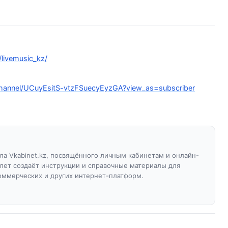
livemusic_kz/
hannel/UCuyEsitS-vtzFSuecyEyzGA?view_as=subscriber
а Vkabinet.kz, посвящённого личным кабинетам и онлайн-
 лет создаёт инструкции и справочные материалы для
оммерческих и других интернет-платформ.