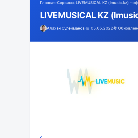
Главная
›
Сервисы
›
LIVEMUSICAL KZ (lmusic.kz) – 
LIVEMUSICAL KZ (lmusi
Алихан Сулейманов
·
📅 05.05.2022
🔄 Обновлен