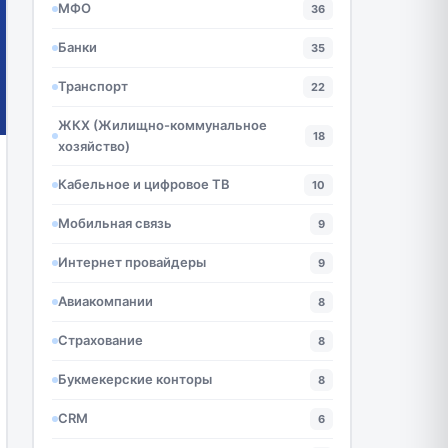
МФО
36
Банки
35
Транспорт
22
ЖКХ (Жилищно-коммунальное
18
хозяйство)
Кабельное и цифровое ТВ
10
Мобильная связь
9
Интернет провайдеры
9
Авиакомпании
8
Страхование
8
Букмекерские конторы
8
CRM
6