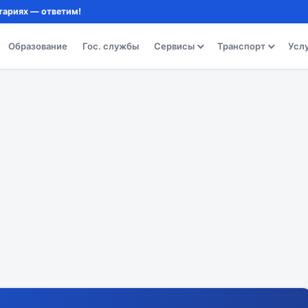
тариях — ответим!
Образование
Гос. службы
Сервисы
Транспорт
Усл