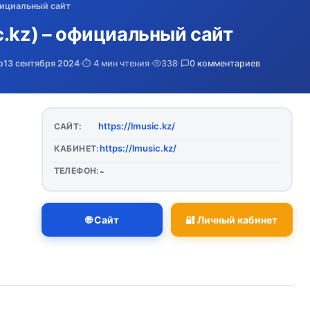
официальный сайт
c.kz) – официальный сайт
о
13 сентября 2024
·
⏱️ 4 мин чтения
·
338
·
0 комментариев
https://lmusic.kz/
САЙТ:
https://lmusic.kz/
КАБИНЕТ:
ТЕЛЕФОН:
-
🌐 Сайт
🔐 Личный кабинет