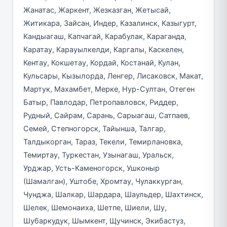
Жанатас, Жаркент, Жезказган, Жетысай,
Житикара, Зайсан, Индер, Казалинск, Казыгурт,
Кандыагаш, Капчагай, Карабулак, Караганда,
Каратау, Карауылкелди, Каргалы, Каскелен,
Кентау, Кокшетау, Кордай, Костанай, Кулан,
Кульсары, Кызылорда, Ленгер, Лисаковск, Макат,
Мартук, Махамбет, Мерке, Нур-Султан, Отеген
Батыр, Павлодар, Петропавловск, Риддер,
Рудный, Сайрам, Сарань, Сарыагаш, Сатпаев,
Семей, Степногорск, Тайынша, Талгар,
Талдыкорган, Тараз, Текели, Темирлановка,
Темиртау, Туркестан, Узынагаш, Уральск,
Урджар, Усть-Каменогорск, Ушконыр
(Шамалган), Уштобе, Хромтау, Чулаккурган,
Чунджа, Шалкар, Шардара, Шаульдер, Шахтинск,
Шелек, Шемонаиха, Шетпе, Шиели, Шу,
Шубаркудук, Шымкент, Щучинск, Экибастуз,