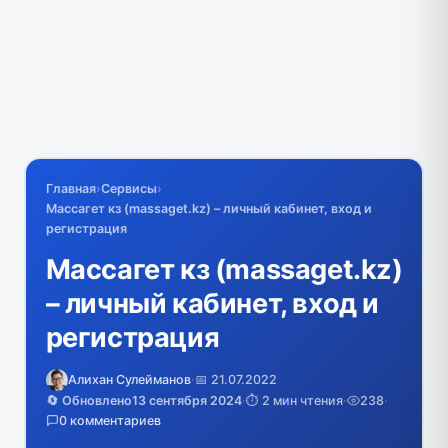
Главная
›
Сервисы
›
Массагет кз (massaget.kz) – личный кабинет, вход и
регистрация
Массагет кз (massaget.kz)
– личный кабинет, вход и
регистрация
Алихан Сулейманов
·
📅 21.07.2022
🔄 Обновлено
13 сентября 2024
·
⏱️ 2 мин чтения
·
238
·
0 комментариев