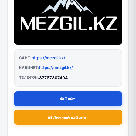
https://mezgil.kz/
САЙТ:
https://mezgil.kz/
КАБИНЕТ:
ТЕЛЕФОН:
87787807494
🌐 Сайт
🔐 Личный кабинет