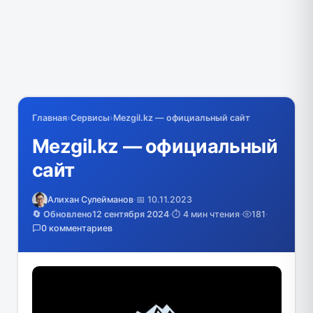
Главная
›
Сервисы
›
Mezgil.kz — официальный сайт
Mezgil.kz — официальный
сайт
Алихан Сулейманов
·
📅 10.11.2023
🔄 Обновлено
12 сентября 2024
·
⏱️ 4 мин чтения
·
181
·
0 комментариев