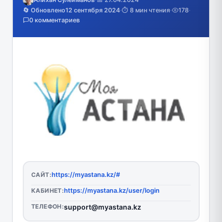
🔄 Обновлено
12 сентября 2024
·
⏱️ 8 мин чтения
·
178
·
0 комментариев
https://myastana.kz/#
САЙТ:
https://myastana.kz/user/login
КАБИНЕТ:
ТЕЛЕФОН:
support@myastana.kz