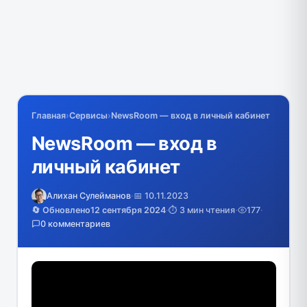
Главная
›
Сервисы
›
NewsRoom — вход в личный кабинет
NewsRoom — вход в
личный кабинет
Алихан Сулейманов
·
📅 10.11.2023
🔄 Обновлено
12 сентября 2024
·
⏱️ 3 мин чтения
·
177
·
0 комментариев